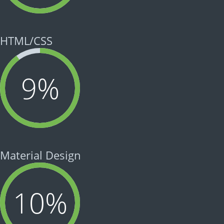
HTML/CSS
9
%
Material Design
10
%